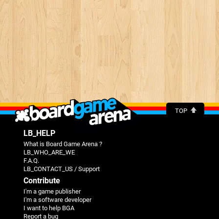
TOP
LB_HELP
What is Board Game Arena ?
LB_WHO_ARE_WE
F.A.Q.
LB_CONTACT_US / Support
Contribute
I'm a game publisher
I'm a software developer
I want to help BGA
Report a bug