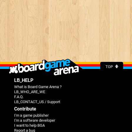
TOP
LB_HELP
What is Board Game Arena ?
LB_WHO_ARE_WE
F.A.Q.
LB_CONTACT_US / Support
Contribute
I'm a game publisher
I'm a software developer
I want to help BGA
Report a bug