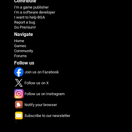
Contribute
I'm a game publisher
I'm a software developer
I want to help BGA
Report a bug
Go Premium!
Navigate
Home
Games
Community
Forums
Follow us
Join us on Facebook
Follow us on X
Follow us on Instragram
Notify your browser
Subscribe to our newsletter
π