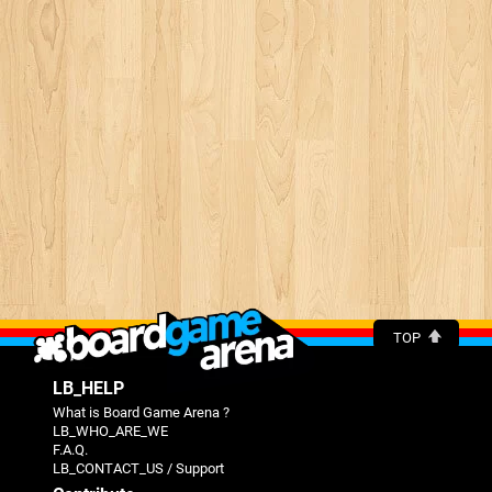
TOP
LB_HELP
What is Board Game Arena ?
LB_WHO_ARE_WE
F.A.Q.
LB_CONTACT_US / Support