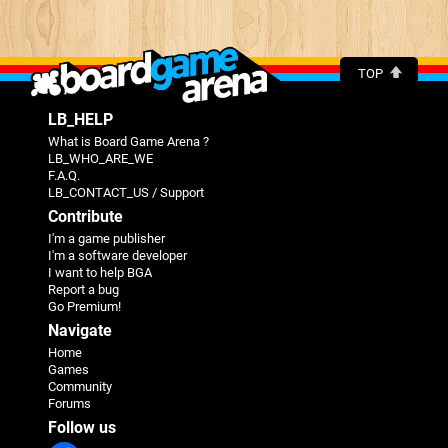
TOP
LB_HELP
What is Board Game Arena ?
LB_WHO_ARE_WE
F.A.Q.
LB_CONTACT_US / Support
Contribute
I'm a game publisher
I'm a software developer
I want to help BGA
Report a bug
Go Premium!
Navigate
Home
Games
Community
Forums
Follow us