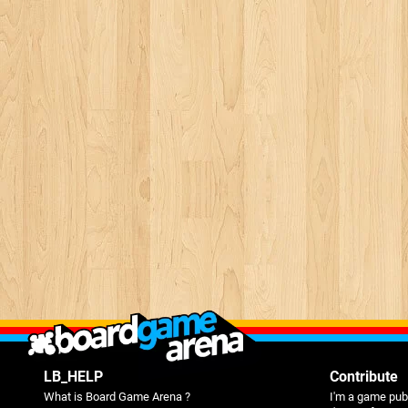
LB_HELP
Contribute
What is Board Game Arena ?
I'm a game pub