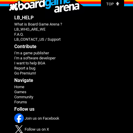
TOP
LB_HELP
What is Board Game Arena ?
LB_WHO_ARE_WE
F.A.Q.
LB_CONTACT_US / Support
Contribute
I'm a game publisher
I'm a software developer
I want to help BGA
Report a bug
Go Premium!
Navigate
Home
Games
Community
Forums
Follow us
Join us on Facebook
Follow us on X