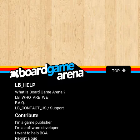
TOP
LB_HELP
What is Board Game Arena ?
LB_WHO_ARE_WE
F.A.Q.
LB_CONTACT_US / Support
Contribute
I'm a game publisher
I'm a software developer
I want to help BGA
Report a bug