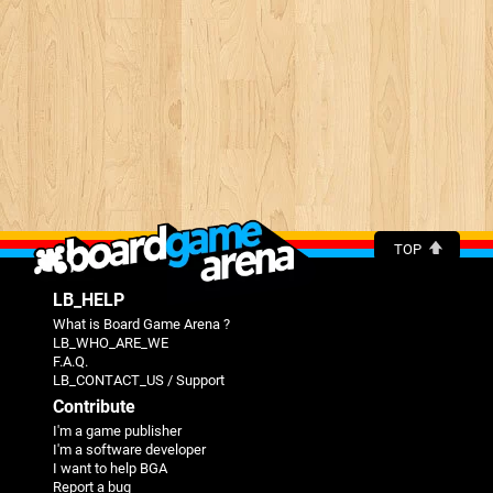
TOP
LB_HELP
What is Board Game Arena ?
LB_WHO_ARE_WE
F.A.Q.
LB_CONTACT_US / Support
Contribute
I'm a game publisher
I'm a software developer
I want to help BGA
Report a bug