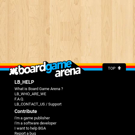
TOP
LB_HELP
What is Board Game Arena ?
LB_WHO_ARE_WE
F.A.Q.
LB_CONTACT_US / Support
Contribute
I'm a game publisher
I'm a software developer
I want to help BGA
Report a bug